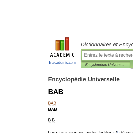
Dictionnaires et Ency
fr-academic.com
Encyclopédie Universelle
Encyclopédie Universelle
BAB
BAB
BAB
B
B
Les
plus
anciennes
portes
fortifiées
(
b
b
)
con