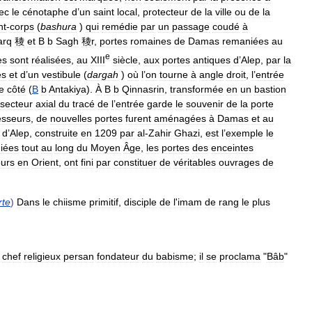
ec
le
cénotaphe
d
’
un
saint
local
,
protecteur
de
la
ville
ou
de
la
nt
-
corps
(
bashura
)
qui
remédie
par
un
passage
coudé
à
arq
稜
et
B
b
Sagh
稜r
,
portes
romaines
de
Damas
remaniées
au
e
es
sont
réalisées
,
au
XIII
siècle
,
aux
portes
antiques
d
’
Alep
,
par
la
és
et
d
’
un
vestibule
(
dargah
)
où
l
’
on
tourne
à
angle
droit
,
l
’
entrée
e
côté
(
B
b
Antakiya
).
À
B
b
Qinnasrin
,
transformée
en
un
bastion
secteur
axial
du
tracé
de
l
’
entrée
garde
le
souvenir
de
la
porte
esseurs
,
de
nouvelles
portes
furent
aménagées
à
Damas
et
au
d
’
Alep
,
construite
en
1209
par
al
-
Zahir
Ghazi
,
est
l
’
exemple
le
iées
tout
au
long
du
Moyen
Âge
,
les
portes
des
enceintes
ours
en
Orient
,
ont
fini
par
constituer
de
véritables
ouvrages
de
rte
)
Dans
le
chiisme
primitif
,
disciple
de
l
'
imam
de
rang
le
plus
)
chef
religieux
persan
fondateur
du
babisme
;
il
se
proclama
"
Bâb
"