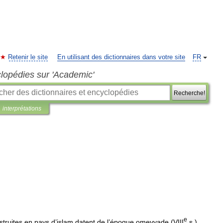
Retenir le site
En utilisant des dictionnaires dans votre site
FR
clopédies sur 'Academic'
Recherche!
interprétations
e
struites
en
pays
d
’
islam
datent
de
l
’
époque
omeyyade
(
VIII
s
.).