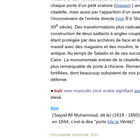
chaque
porte
d
’
un
petit
oratoire
(
maqam
)
av
citadelle
,
mais
aussi
par
l
’
apparition
d
’
un
ava
l
’
inconvénient
de
l
’
entrée
directe
(
voir
B
b
Sh
e
XII
siècle
).
Des
transformations
plus
radical
construction
de
deux
saillants
à
angles
coup
étant
protégée
par
des
archères
de
face
et
d
massif
avec
des
magasins
et
des
moulins
,
le
antique
.
Au
temps
de
Saladin
et
de
ses
succ
Caire
.
La
monumentale
entrée
de
la
citadelle
plus
remarquable
de
porte
à
chicane
.
Reman
fortifiées
,
dont
beaucoup
subsistent
de
nos
j
défense
.
●
bab
nom
masculin
(
mot
arabe
signifiant
po
élevé
.
Bâb
(
Sayyid
Alî
Muhammad
,
dit
le
) (
1819
-
1850
en
1844
,
c
'
est
-
à
-
dire
"
porte
(
de
la
Vérité
)".
Encyclopédie
Universelle
.
2012
.