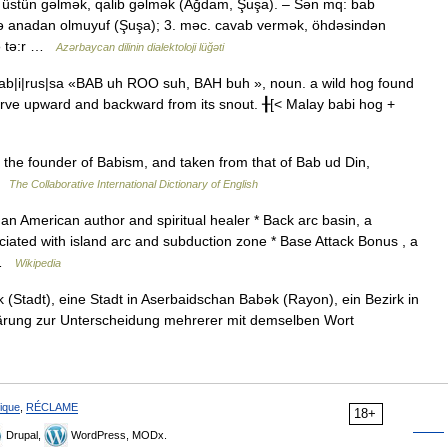
 üstün gəlmək, qalib gəlmək (Ağdam, Şuşa). – Sən mq: bab
 anadan olmuyuf (Şuşa); 3. məc. cavab vermək, öhdəsindən
nə tə:r …
Azərbaycan dilinin dialektoloji lüğəti
 bab|i|rus|sa «BAB uh ROO suh, BAH buh », noun. a wild hog found
curve upward and backward from its snout. ╂[< Malay babi hog +
 to the founder of Babism, and taken from that of Bab ud Din,
 …
The Collaborative International Dictionary of English
n American author and spiritual healer * Back arc basin, a
iated with island arc and subduction zone * Base Attack Bonus , a
 …
Wikipedia
(Stadt), eine Stadt in Aserbaidschan Babək (Rayon), ein Bezirk in
klärung zur Unterscheidung mehrerer mit demselben Wort
ique
,
RÉCLAME
18+
Drupal,
WordPress, MODx.