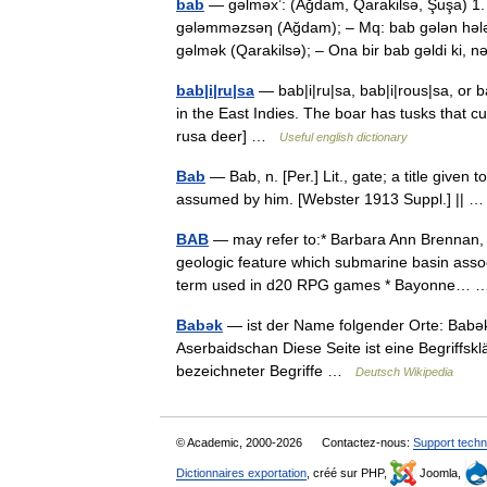
bab
— gəlməx’: (Ağdam, Qarakilsə, Şuşa) 1.
gələmməzsəη (Ağdam); – Mq: bab gələn hələ
gəlmək (Qarakilsə); – Ona bir bab gəldi ki, 
bab|i|ru|sa
— bab|i|ru|sa, bab|i|rous|sa, or
in the East Indies. The boar has tusks that 
rusa deer] …
Useful english dictionary
Bab
— Bab, n. [Per.] Lit., gate; a title given
assumed by him. [Webster 1913 Suppl.] ||
BAB
— may refer to:* Barbara Ann Brennan, a
geologic feature which submarine basin assoc
term used in d20 RPG games * Bayonne…
Babək
— ist der Name folgender Orte: Babək 
Aserbaidschan Diese Seite ist eine Begriffs
bezeichneter Begriffe …
Deutsch Wikipedia
© Academic, 2000-2026
Contactez-nous:
Support techn
Dictionnaires exportation
, créé sur PHP,
Joomla,