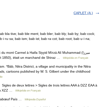
CAPLET (A.)
 bab·bla·tive; bab·ble·ment; bab·bler; bab·bly; bab·by; bab·cock;
ab·i·ru·sa; bab·ism; bab·ist; bab·ra·cot; bab·root; bab·u·i·na;
 mont Carmel à Haifa Siyyid Mírzá Alí Muhammad (میرزا
 juillet 1850), était un marchand de Shiraz …
Wikipédia en Français
. *Báb, Nitra District, a village and municipality in the Nitra
lads, cartoons published by W. S. Gilbert under the childhood
ia
Sigles de deux lettres > Sigles de trois lettres AAA à DZZ EAA à
A à XZZ …
Wikipédia en Français
 Babœuf País …
Wikipedia Español