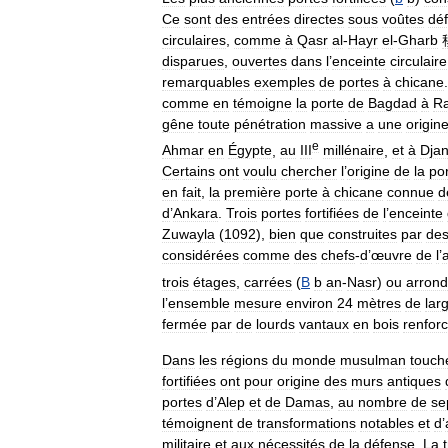
Ce
sont
des
entrées
directes
sous
voûtes
dé
circulaires
,
comme
à
Qasr
al
-
Hayr
el
-
Gharb
disparues
,
ouvertes
dans
l
’
enceinte
circulaire
remarquables
exemples
de
portes
à
chicane
comme
en
témoigne
la
porte
de
Bagdad
à
R
gêne
toute
pénétration
massive
a
une
origin
e
Ahmar
en
Égypte
,
au
III
millénaire
,
et
à
Dja
Certains
ont
voulu
chercher
l
’
origine
de
la
po
en
fait
,
la
première
porte
à
chicane
connue
d
d
’
Ankara
.
Trois
portes
fortifiées
de
l
’
enceinte
Zuwayla
(
1092
),
bien
que
construites
par
de
considérées
comme
des
chefs
-
d
’
œuvre
de
l
’
a
trois
étages
,
carrées
(
B
b
an
-
Nasr
)
ou
arrond
l
’
ensemble
mesure
environ
24
mètres
de
lar
fermée
par
de
lourds
vantaux
en
bois
renfor
Dans
les
régions
du
monde
musulman
touch
fortifiées
ont
pour
origine
des
murs
antiques
portes
d
’
Alep
et
de
Damas
,
au
nombre
de
se
témoignent
de
transformations
notables
et
d
’
militaire
et
aux
nécessités
de
la
défense
.
La