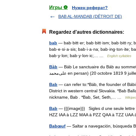
Игры ⚽
Нужен реферат?
BAB AL-MANDAB (DÉTROIT DE)
Regardez d'autres dictionnaires:
bab
— bab·bitt·er; bab·bitt·ism; bab·bitt·ry;
bab·e·si·a·sis; bab·i·a·na; bab·ing·ton·ite; b
bab·y·lon; bab·y·lon·ic;… …
English syllables
Bàb
— Báb Le sanctuaire du Báb au sommet du
علی‌محمد en persan) (20 octobre 1819 9
Bab
— can refer to:*Báb, the founder of Bábism
District in western central Slovakia. *Bab Bal
nickname, Bab . *Bab, Set, Seth,… …
Wikiped
Bab
— {{{image}}} Sigles d une seule lettre 
HZZ IAA à LZZ MAA à PZZ QAA à TZZ UA
Babœuf
— Saltar a navegación, búsqueda