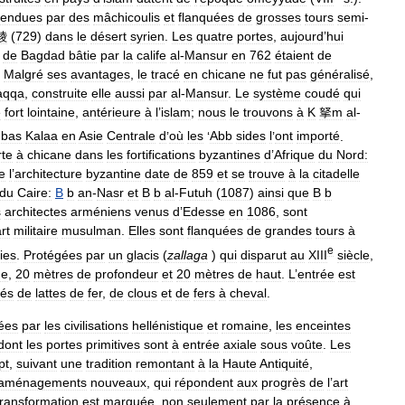
fendues
par
des
mâchicoulis
et
flanquées
de
grosses
tours
semi
-
稜
(
729
)
dans
le
désert
syrien
.
Les
quatre
portes
,
aujourd
’
hui
de
Bagdad
bâtie
par
la
calife
al
-
Mansur
en
762
étaient
de
.
Malgré
ses
avantages
,
le
tracé
en
chicane
ne
fut
pas
généralisé
,
aqqa
,
construite
elle
aussi
par
al
-
Mansur
.
Le
système
coudé
qui
e
fort
lointaine
,
antérieure
à
l
’
islam
;
nous
le
trouvons
à
K
拏m
al
-
nbas
Kalaa
en
Asie
Centrale
d
’
où
les
‘
Abb
sides
l
’
ont
importé
.
rte
à
chicane
dans
les
fortifications
byzantines
d
’
Afrique
du
Nord:
e
l
’
architecture
byzantine
date
de
859
et
se
trouve
à
la
citadelle
du
Caire:
B
b
an
-
Nasr
et
B
b
al
-
Futuh
(
1087
)
ainsi
que
B
b
s
architectes
arméniens
venus
d
’
Edesse
en
1086
,
sont
rt
militaire
musulman
.
Elles
sont
flanquées
de
grandes
tours
à
e
ies
.
Protégées
par
un
glacis
(
zallaga
)
qui
disparut
au
XIII
siècle
,
ge
,
20
mètres
de
profondeur
et
20
mètres
de
haut
.
L
’
entrée
est
cés
de
lattes
de
fer
,
de
clous
et
de
fers
à
cheval
.
ées
par
les
civilisations
hellénistique
et
romaine
,
les
enceintes
dont
les
portes
primitives
sont
à
entrée
axiale
sous
voûte
.
Les
pt
,
suivant
une
tradition
remontant
à
la
Haute
Antiquité
,
aménagements
nouveaux
,
qui
répondent
aux
progrès
de
l
’
art
transformation
est
marquée
,
non
seulement
par
la
présence
à